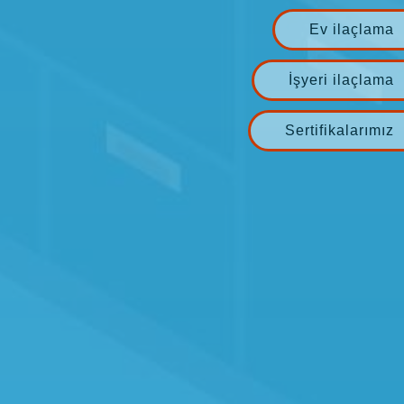
Ev ilaçlama
İşyeri ilaçlama
Sertifikalarımız