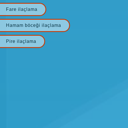
Fare ilaçlama
Hamam böceği ilaçlama
Pire ilaçlama