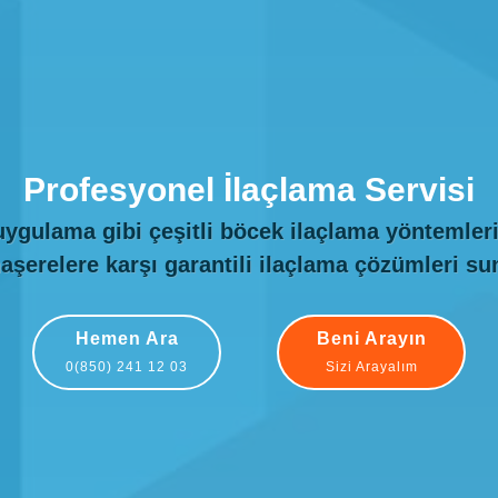
Profesyonel İlaçlama Servisi
uygulama gibi çeşitli
böcek ilaçlama
yöntemleri
haşerelere karşı garantili ilaçlama çözümleri s
Hemen Ara
Beni Arayın
0(850) 241 12 03
Sizi Arayalım