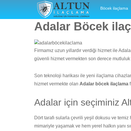
Altun İlaçlama | Sağlığınız İçin Profesyonel Çözümle
Böcek ilaçlama
Adalar Böcek ila
Firmamız uzun yıllardır verdiği hizmet ile Adala
güvenli hizmet vermekten son derece mutluluk
Son teknoloji harikası ile yeni ilaçlama cihazl
hizmet vermekte olan
Adalar böcek ilaçlama
f
Adalar için seçiminiz A
Dört tarafı sularla çevrili yeşil dokusu ve temiz
mimariyle yaşamak ve hem yerel halkın yanı sır