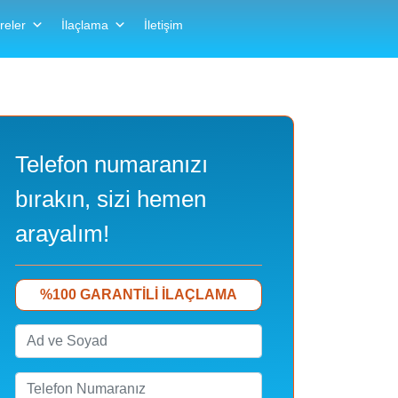
reler
İlaçlama
İletişim
Telefon numaranızı
bırakın, sizi hemen
arayalım!
%100 GARANTILI ILAÇLAMA