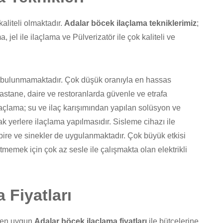
aliteli olmaktadır.
Adalar böcek ilaçlama tekniklerimiz
;
, jel ile ilaçlama ve Pülverizatör ile çok kaliteli ve
i bulunmamaktadır. Çok düşük oranıyla en hassas
 hastane, daire ve restoranlarda güvenle ve etrafa
laçlama; su ve ilaç karışımından yapılan solüsyon ve
ak yerlere ilaçlama yapılmasıdır. Sisleme cihazı ile
ire ve sinekler de uygulanmaktadır. Çok büyük etkisi
tmemek için çok az sesle ile çalışmakta olan elektrikli
 Fiyatları
e en uygun
Adalar böcek ilaçlama fiyatları
ile bütçelerine