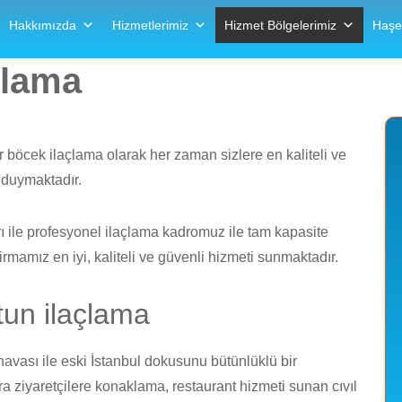
>
>
r
Hizmet Bölgeleri
Adalar Böcek ilaçlama
Hakkımızda
Hizmetlerimiz
Hizmet Bölgelerimiz
Haşe
çlama
r böcek ilaçlama olarak her zaman sizlere en kaliteli ve
 duymaktadır.
arı ile profesyonel ilaçlama kadromuz ile tam kapasite
irmamız en iyi, kaliteli ve güvenli hizmeti sunmaktadır.
ltun ilaçlama
 havası ile eski İstanbul dokusunu bütünlüklü bir
a ziyaretçilere konaklama, restaurant hizmeti sunan cıvıl