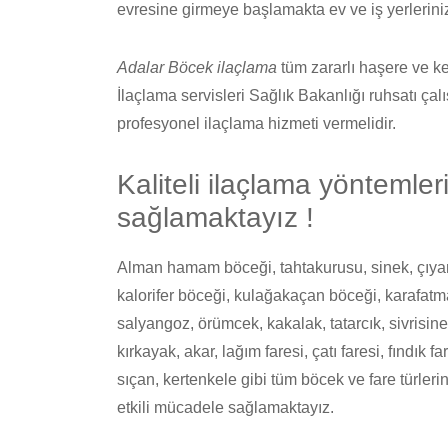
evresine girmeye başlamakta ev ve iş yerleriniz
Adalar Böcek ilaçlama
tüm zararlı haşere ve kem
İlaçlama servisleri Sağlık Bakanlığı ruhsatı çal
profesyonel ilaçlama hizmeti vermelidir.
Kaliteli ilaçlama yöntemle
sağlamaktayız !
Alman hamam böceği, tahtakurusu, sinek, çıyan,
kalorifer böceği, kulağakaçan böceği, karafatma
salyangoz, örümcek, kakalak, tatarcık, sivrisinek
kırkayak, akar, lağım faresi, çatı faresi, fındık 
sıçan, kertenkele gibi tüm böcek ve fare türleri
etkili mücadele sağlamaktayız.