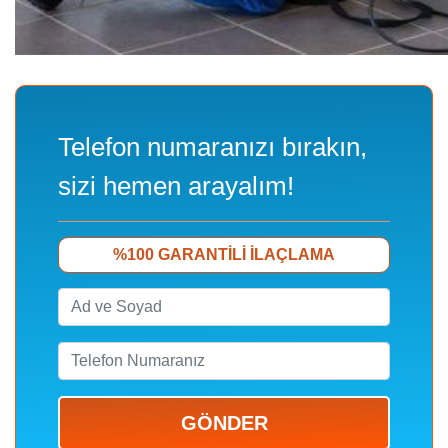
Telefon numaranızı bırakın,
sizi hemen arayalım!
%100 GARANTILI ILAÇLAMA
GÖNDER