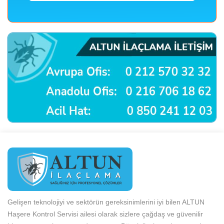
Gelişen teknolojiyi ve sektörün gereksinimlerini iyi bilen ALTUN
Haşere Kontrol Servisi ailesi olarak sizlere çağdaş ve güvenilir